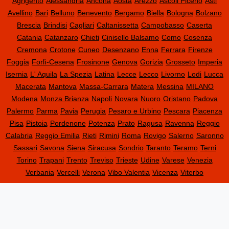
Agrigento
Alessandria
Ancona
Aosta
Arezzo
Ascoli Piceno
Asti
Avellino
Bari
Belluno
Benevento
Bergamo
Biella
Bologna
Bolzano
Brescia
Brindisi
Cagliari
Caltanissetta
Campobasso
Caserta
Catania
Catanzaro
Chieti
Cinisello Balsamo
Como
Cosenza
Cremona
Crotone
Cuneo
Desenzano
Enna
Ferrara
Firenze
Foggia
Forlì-Cesena
Frosinone
Genova
Gorizia
Grosseto
Imperia
Isernia
L' Aquila
La Spezia
Latina
Lecce
Lecco
Livorno
Lodi
Lucca
Macerata
Mantova
Massa-Carrara
Matera
Messina
MILANO
Modena
Monza Brianza
Napoli
Novara
Nuoro
Oristano
Padova
Palermo
Parma
Pavia
Perugia
Pesaro e Urbino
Pescara
Piacenza
Pisa
Pistoia
Pordenone
Potenza
Prato
Ragusa
Ravenna
Reggio
Calabria
Reggio Emilia
Rieti
Rimini
Roma
Rovigo
Salerno
Saronno
Sassari
Savona
Siena
Siracusa
Sondrio
Taranto
Teramo
Terni
Torino
Trapani
Trento
Treviso
Trieste
Udine
Varese
Venezia
Verbania
Vercelli
Verona
Vibo Valentia
Vicenza
Viterbo