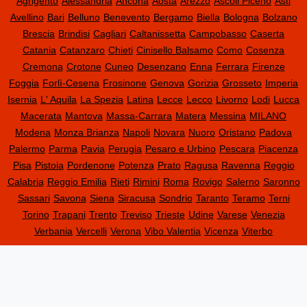
Agrigento
Alessandria
Ancona
Aosta
Arezzo
Ascoli Piceno
Asti
Avellino
Bari
Belluno
Benevento
Bergamo
Biella
Bologna
Bolzano
Brescia
Brindisi
Cagliari
Caltanissetta
Campobasso
Caserta
Catania
Catanzaro
Chieti
Cinisello Balsamo
Como
Cosenza
Cremona
Crotone
Cuneo
Desenzano
Enna
Ferrara
Firenze
Foggia
Forlì-Cesena
Frosinone
Genova
Gorizia
Grosseto
Imperia
Isernia
L' Aquila
La Spezia
Latina
Lecce
Lecco
Livorno
Lodi
Lucca
Macerata
Mantova
Massa-Carrara
Matera
Messina
MILANO
Modena
Monza Brianza
Napoli
Novara
Nuoro
Oristano
Padova
Palermo
Parma
Pavia
Perugia
Pesaro e Urbino
Pescara
Piacenza
Pisa
Pistoia
Pordenone
Potenza
Prato
Ragusa
Ravenna
Reggio
Calabria
Reggio Emilia
Rieti
Rimini
Roma
Rovigo
Salerno
Saronno
Sassari
Savona
Siena
Siracusa
Sondrio
Taranto
Teramo
Terni
Torino
Trapani
Trento
Treviso
Trieste
Udine
Varese
Venezia
Verbania
Vercelli
Verona
Vibo Valentia
Vicenza
Viterbo