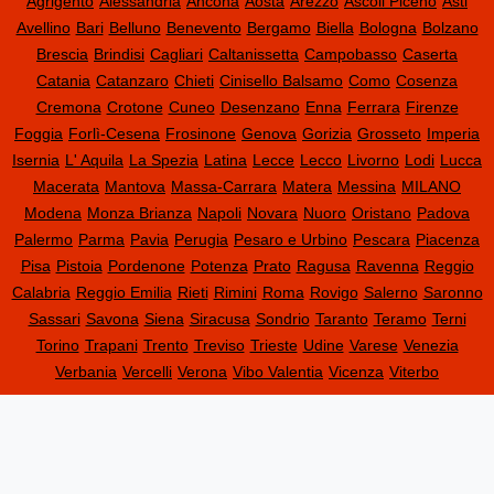
Agrigento
Alessandria
Ancona
Aosta
Arezzo
Ascoli Piceno
Asti
Avellino
Bari
Belluno
Benevento
Bergamo
Biella
Bologna
Bolzano
Brescia
Brindisi
Cagliari
Caltanissetta
Campobasso
Caserta
Catania
Catanzaro
Chieti
Cinisello Balsamo
Como
Cosenza
Cremona
Crotone
Cuneo
Desenzano
Enna
Ferrara
Firenze
Foggia
Forlì-Cesena
Frosinone
Genova
Gorizia
Grosseto
Imperia
Isernia
L' Aquila
La Spezia
Latina
Lecce
Lecco
Livorno
Lodi
Lucca
Macerata
Mantova
Massa-Carrara
Matera
Messina
MILANO
Modena
Monza Brianza
Napoli
Novara
Nuoro
Oristano
Padova
Palermo
Parma
Pavia
Perugia
Pesaro e Urbino
Pescara
Piacenza
Pisa
Pistoia
Pordenone
Potenza
Prato
Ragusa
Ravenna
Reggio
Calabria
Reggio Emilia
Rieti
Rimini
Roma
Rovigo
Salerno
Saronno
Sassari
Savona
Siena
Siracusa
Sondrio
Taranto
Teramo
Terni
Torino
Trapani
Trento
Treviso
Trieste
Udine
Varese
Venezia
Verbania
Vercelli
Verona
Vibo Valentia
Vicenza
Viterbo