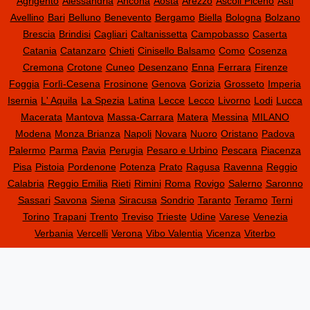
Agrigento
Alessandria
Ancona
Aosta
Arezzo
Ascoli Piceno
Asti
Avellino
Bari
Belluno
Benevento
Bergamo
Biella
Bologna
Bolzano
Brescia
Brindisi
Cagliari
Caltanissetta
Campobasso
Caserta
Catania
Catanzaro
Chieti
Cinisello Balsamo
Como
Cosenza
Cremona
Crotone
Cuneo
Desenzano
Enna
Ferrara
Firenze
Foggia
Forlì-Cesena
Frosinone
Genova
Gorizia
Grosseto
Imperia
Isernia
L' Aquila
La Spezia
Latina
Lecce
Lecco
Livorno
Lodi
Lucca
Macerata
Mantova
Massa-Carrara
Matera
Messina
MILANO
Modena
Monza Brianza
Napoli
Novara
Nuoro
Oristano
Padova
Palermo
Parma
Pavia
Perugia
Pesaro e Urbino
Pescara
Piacenza
Pisa
Pistoia
Pordenone
Potenza
Prato
Ragusa
Ravenna
Reggio
Calabria
Reggio Emilia
Rieti
Rimini
Roma
Rovigo
Salerno
Saronno
Sassari
Savona
Siena
Siracusa
Sondrio
Taranto
Teramo
Terni
Torino
Trapani
Trento
Treviso
Trieste
Udine
Varese
Venezia
Verbania
Vercelli
Verona
Vibo Valentia
Vicenza
Viterbo