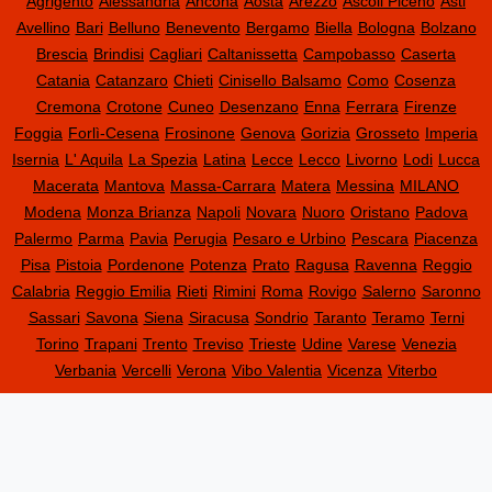
Agrigento
Alessandria
Ancona
Aosta
Arezzo
Ascoli Piceno
Asti
Avellino
Bari
Belluno
Benevento
Bergamo
Biella
Bologna
Bolzano
Brescia
Brindisi
Cagliari
Caltanissetta
Campobasso
Caserta
Catania
Catanzaro
Chieti
Cinisello Balsamo
Como
Cosenza
Cremona
Crotone
Cuneo
Desenzano
Enna
Ferrara
Firenze
Foggia
Forlì-Cesena
Frosinone
Genova
Gorizia
Grosseto
Imperia
Isernia
L' Aquila
La Spezia
Latina
Lecce
Lecco
Livorno
Lodi
Lucca
Macerata
Mantova
Massa-Carrara
Matera
Messina
MILANO
Modena
Monza Brianza
Napoli
Novara
Nuoro
Oristano
Padova
Palermo
Parma
Pavia
Perugia
Pesaro e Urbino
Pescara
Piacenza
Pisa
Pistoia
Pordenone
Potenza
Prato
Ragusa
Ravenna
Reggio
Calabria
Reggio Emilia
Rieti
Rimini
Roma
Rovigo
Salerno
Saronno
Sassari
Savona
Siena
Siracusa
Sondrio
Taranto
Teramo
Terni
Torino
Trapani
Trento
Treviso
Trieste
Udine
Varese
Venezia
Verbania
Vercelli
Verona
Vibo Valentia
Vicenza
Viterbo