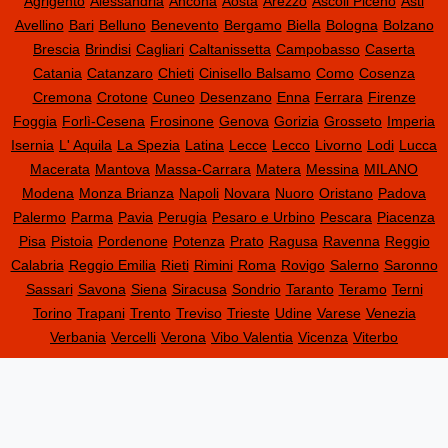
Agrigento
Alessandria
Ancona
Aosta
Arezzo
Ascoli Piceno
Asti
Avellino
Bari
Belluno
Benevento
Bergamo
Biella
Bologna
Bolzano
Brescia
Brindisi
Cagliari
Caltanissetta
Campobasso
Caserta
Catania
Catanzaro
Chieti
Cinisello Balsamo
Como
Cosenza
Cremona
Crotone
Cuneo
Desenzano
Enna
Ferrara
Firenze
Foggia
Forlì-Cesena
Frosinone
Genova
Gorizia
Grosseto
Imperia
Isernia
L' Aquila
La Spezia
Latina
Lecce
Lecco
Livorno
Lodi
Lucca
Macerata
Mantova
Massa-Carrara
Matera
Messina
MILANO
Modena
Monza Brianza
Napoli
Novara
Nuoro
Oristano
Padova
Palermo
Parma
Pavia
Perugia
Pesaro e Urbino
Pescara
Piacenza
Pisa
Pistoia
Pordenone
Potenza
Prato
Ragusa
Ravenna
Reggio
Calabria
Reggio Emilia
Rieti
Rimini
Roma
Rovigo
Salerno
Saronno
Sassari
Savona
Siena
Siracusa
Sondrio
Taranto
Teramo
Terni
Torino
Trapani
Trento
Treviso
Trieste
Udine
Varese
Venezia
Verbania
Vercelli
Verona
Vibo Valentia
Vicenza
Viterbo