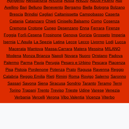
Agrigento
Alessandria
Ancona
Aosta
Arezzo
Ascoli Piceno
Asti
Avellino
Bari
Belluno
Benevento
Bergamo
Biella
Bologna
Bolzano
Brescia
Brindisi
Cagliari
Caltanissetta
Campobasso
Caserta
Catania
Catanzaro
Chieti
Cinisello Balsamo
Como
Cosenza
Cremona
Crotone
Cuneo
Desenzano
Enna
Ferrara
Firenze
Foggia
Forlì-Cesena
Frosinone
Genova
Gorizia
Grosseto
Imperia
Isernia
L' Aquila
La Spezia
Latina
Lecce
Lecco
Livorno
Lodi
Lucca
Macerata
Mantova
Massa-Carrara
Matera
Messina
MILANO
Modena
Monza Brianza
Napoli
Novara
Nuoro
Oristano
Padova
Palermo
Parma
Pavia
Perugia
Pesaro e Urbino
Pescara
Piacenza
Pisa
Pistoia
Pordenone
Potenza
Prato
Ragusa
Ravenna
Reggio
Calabria
Reggio Emilia
Rieti
Rimini
Roma
Rovigo
Salerno
Saronno
Sassari
Savona
Siena
Siracusa
Sondrio
Taranto
Teramo
Terni
Torino
Trapani
Trento
Treviso
Trieste
Udine
Varese
Venezia
Verbania
Vercelli
Verona
Vibo Valentia
Vicenza
Viterbo