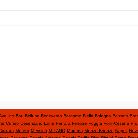
Avellino
Bari
Belluno
Benevento
Bergamo
Biella
Bologna
Bolzano
Bres
ne
Cuneo
Desenzano
Enna
Ferrara
Firenze
Foggia
Forlì-Cesena
Fro
Carrara
Matera
Messina
MILANO
Modena
Monza Brianza
Napoli
Nov