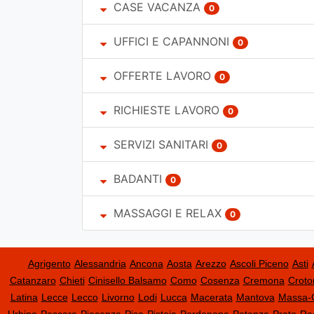
CASE VACANZA
0
UFFICI E CAPANNONI
0
OFFERTE LAVORO
0
RICHIESTE LAVORO
0
SERVIZI SANITARI
0
BADANTI
0
MASSAGGI E RELAX
0
Agrigento
Alessandria
Ancona
Aosta
Arezzo
Ascoli Piceno
Asti
Catanzaro
Chieti
Cinisello Balsamo
Como
Cosenza
Cremona
Croto
Latina
Lecce
Lecco
Livorno
Lodi
Lucca
Macerata
Mantova
Massa-