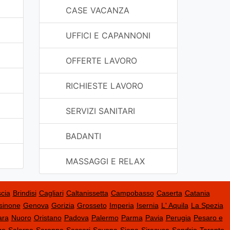
CASE VACANZA
UFFICI E CAPANNONI
OFFERTE LAVORO
RICHIESTE LAVORO
SERVIZI SANITARI
BADANTI
MASSAGGI E RELAX
cia
Brindisi
Cagliari
Caltanissetta
Campobasso
Caserta
Catania
sinone
Genova
Gorizia
Grosseto
Imperia
Isernia
L' Aquila
La Spezia
ara
Nuoro
Oristano
Padova
Palermo
Parma
Pavia
Perugia
Pesaro e