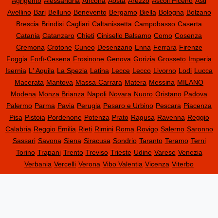
Agrigento
Alessandria
Ancona
Aosta
Arezzo
Ascoli Piceno
Asti
Avellino
Bari
Belluno
Benevento
Bergamo
Biella
Bologna
Bolzano
Brescia
Brindisi
Cagliari
Caltanissetta
Campobasso
Caserta
Catania
Catanzaro
Chieti
Cinisello Balsamo
Como
Cosenza
Cremona
Crotone
Cuneo
Desenzano
Enna
Ferrara
Firenze
Foggia
Forlì-Cesena
Frosinone
Genova
Gorizia
Grosseto
Imperia
Isernia
L' Aquila
La Spezia
Latina
Lecce
Lecco
Livorno
Lodi
Lucca
Macerata
Mantova
Massa-Carrara
Matera
Messina
MILANO
Modena
Monza Brianza
Napoli
Novara
Nuoro
Oristano
Padova
Palermo
Parma
Pavia
Perugia
Pesaro e Urbino
Pescara
Piacenza
Pisa
Pistoia
Pordenone
Potenza
Prato
Ragusa
Ravenna
Reggio
Calabria
Reggio Emilia
Rieti
Rimini
Roma
Rovigo
Salerno
Saronno
Sassari
Savona
Siena
Siracusa
Sondrio
Taranto
Teramo
Terni
Torino
Trapani
Trento
Treviso
Trieste
Udine
Varese
Venezia
Verbania
Vercelli
Verona
Vibo Valentia
Vicenza
Viterbo