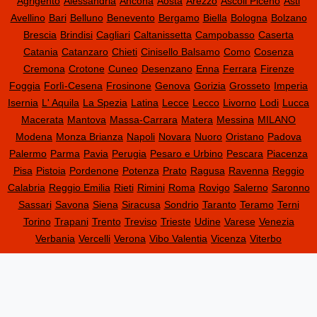
Agrigento
Alessandria
Ancona
Aosta
Arezzo
Ascoli Piceno
Asti
Avellino
Bari
Belluno
Benevento
Bergamo
Biella
Bologna
Bolzano
Brescia
Brindisi
Cagliari
Caltanissetta
Campobasso
Caserta
Catania
Catanzaro
Chieti
Cinisello Balsamo
Como
Cosenza
Cremona
Crotone
Cuneo
Desenzano
Enna
Ferrara
Firenze
Foggia
Forlì-Cesena
Frosinone
Genova
Gorizia
Grosseto
Imperia
Isernia
L' Aquila
La Spezia
Latina
Lecce
Lecco
Livorno
Lodi
Lucca
Macerata
Mantova
Massa-Carrara
Matera
Messina
MILANO
Modena
Monza Brianza
Napoli
Novara
Nuoro
Oristano
Padova
Palermo
Parma
Pavia
Perugia
Pesaro e Urbino
Pescara
Piacenza
Pisa
Pistoia
Pordenone
Potenza
Prato
Ragusa
Ravenna
Reggio
Calabria
Reggio Emilia
Rieti
Rimini
Roma
Rovigo
Salerno
Saronno
Sassari
Savona
Siena
Siracusa
Sondrio
Taranto
Teramo
Terni
Torino
Trapani
Trento
Treviso
Trieste
Udine
Varese
Venezia
Verbania
Vercelli
Verona
Vibo Valentia
Vicenza
Viterbo