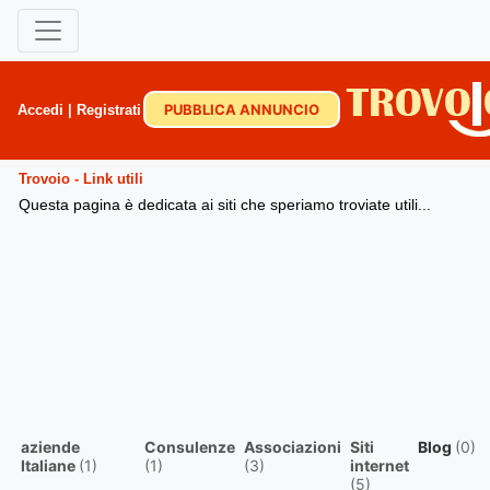
PUBBLICA ANNUNCIO
Accedi
|
Registrati
Trovoio - Link utili
Questa pagina è dedicata ai siti che speriamo troviate utili...
aziende
Consulenze
Associazioni
Siti
Blog
(0)
Italiane
(1)
(1)
(3)
internet
(5)