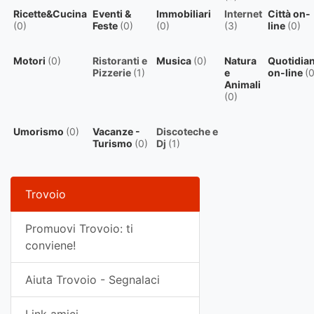
Ricette&Cucina
Eventi &
Immobiliari
Internet
Città on-
(0)
Feste
(0)
(0)
(3)
line
(0)
Motori
(0)
Ristoranti e
Musica
(0)
Natura
Quotidian
Pizzerie
(1)
e
on-line
(0
Animali
(0)
Umorismo
(0)
Vacanze -
Discoteche e
Turismo
(0)
Dj
(1)
Trovoio
Promuovi Trovoio: ti
conviene!
Aiuta Trovoio - Segnalaci